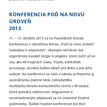
KONFERENCIA POĎ NA NOVÚ
ÚROVEŇ
2013
11. – 13. októbra 2013 sa na Pasienkoch konala
konferencia s ústrednou témou „Poď na novú úroveň!
Svätosťou k víťazstvám“. Hlavným rečníkom bol
argentínsky kazateľ Sergio Scataglini, ktorý slúžil už vo
viac ako 40 krajinách sveta. Všade, kdekoľvek
pricestuje, prináša ľuďom vášeň pre Boha a pre Jeho
svätosť. Na konferencii sa nám v sobotu prihovorila aj
austrálčanka Jeannie Mok, zakladateľka
multikulturálneho komunitného centra v Brisbane,
ktoré pomáha utečencom, imigrantom a
nezamestnaným adaptovať sa na zmenené životné
podmienky. Ďalším hosťom konferencie bol Rice