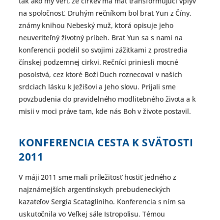
tak ako my verí, že cirkev má mať transformujúci vplyv
na spoločnosť. Druhým rečníkom bol brat Yun z Číny,
známy knihou Nebeský muž, ktorá opisuje jeho
neuveriteľný životný príbeh. Brat Yun sa s nami na
konferencii podelil so svojimi zážitkami z prostredia
čínskej podzemnej cirkvi. Rečníci priniesli mocné
posolstvá, cez ktoré Boží Duch roznecoval v našich
srdciach lásku k Ježišovi a Jeho slovu. Prijali sme
povzbudenia do pravidelného modlitebného života a k
misii v moci práve tam, kde nás Boh v živote postavil.
KONFERENCIA CESTA K SVÄTOSTI
2011
V máji 2011 sme mali príležitosť hostiť jedného z
najznámejších argentínskych prebudeneckých
kazateľov Sergia Scatagliniho. Konferencia s ním sa
uskutočnila vo Veľkej sále Istropolisu. Témou