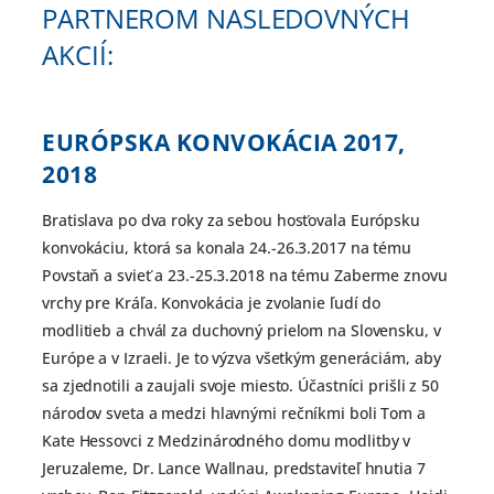
PARTNEROM NASLEDOVNÝCH
AKCIÍ:
EURÓPSKA KONVOKÁCIA
2017,
2018
Bratislava po dva roky za sebou hosťovala Európsku
konvokáciu, ktorá sa konala 24.-26.3.2017 na tému
Povstaň a svieť a 23.-25.3.2018 na tému Zaberme znovu
vrchy pre Kráľa. Konvokácia je zvolanie ľudí do
modlitieb a chvál za duchovný prielom na Slovensku, v
Európe a v Izraeli. Je to výzva všetkým generáciám, aby
sa zjednotili a zaujali svoje miesto. Účastníci prišli z 50
národov sveta a medzi hlavnými rečníkmi boli Tom a
Kate Hessovci z Medzinárodného domu modlitby v
Jeruzaleme, Dr. Lance Wallnau, predstaviteľ hnutia 7