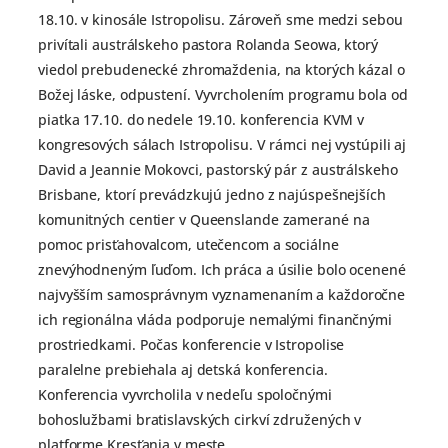
18.10. v kinosále Istropolisu. Zároveň sme medzi sebou
privítali austrálskeho pastora Rolanda Seowa, ktorý
viedol prebudenecké zhromaždenia, na ktorých kázal o
Božej láske, odpustení. Vyvrcholením programu bola od
piatka 17.10. do nedele 19.10. konferencia KVM v
kongresových sálach Istropolisu. V rámci nej vystúpili aj
David a Jeannie Mokovci, pastorský pár z austrálskeho
Brisbane, ktorí prevádzkujú jedno z najúspešnejších
komunitných centier v Queenslande zamerané na
pomoc prisťahovalcom, utečencom a sociálne
znevýhodneným ľuďom. Ich práca a úsilie bolo ocenené
najvyšším samosprávnym vyznamenaním a každoročne
ich regionálna vláda podporuje nemalými finančnými
prostriedkami. Počas konferencie v Istropolise
paralelne prebiehala aj detská konferencia.
Konferencia vyvrcholila v nedeľu spoločnými
bohoslužbami bratislavských cirkví združených v
platforme Kresťania v meste.