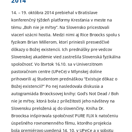
2014
14. – 19. októbra 2014 prebiehal v Bratislave
konferenčný týždeň platformy Kresťania v meste na
tému „Boh nie je mŕtvy“. Na Slovensko pricestovali
viacerí vzácni hostia. Medzi nimi aj Rice Broocks spolu s
fyzikom Brian Millerom, ktorí priniesli presvedčivé
dôkazy o Božej existencii. Ich prednášky pre vedcov
Slovenskej akadémie vied zastrešila Slovenská fyzikálna
spoločnosť. Vo štvrtok 16.10. sa v Univerzitnom
pastoračnom centre (UPeCe) v Mlynskej doline
prihovorili aj študentom prednáškou “Existuje dôkaz o
Božej existencii?” Po nej nasledovala diskusia a
autogramiáda Broocksovej knihy: God’s Not Dead / Boh
nie je mŕtvy, ktorá bola z príležitosti jeho návštevy na
Slovensku preložená aj do slovenčiny. Kniha Dr.
Broocksa inšpirovala spoločnosť PURE FLIX k natočeniu
úspešného rovnomenného filmu, ktorého projekcia
bola premiérovo uvedená 14. 10. v UPeCe a v sobotu