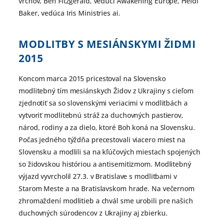
vrchov, Ben Fitzgerald, vedúci Awakening Europe, Heidi
Baker, vedúca Iris Ministries ai.
MODLITBY S MESIÁNSKYMI ŽIDMI
2015
Koncom marca 2015 pricestoval na Slovensko
modlitebný tím mesiánskych Židov z Ukrajiny s cieľom
zjednotiť sa so slovenskými veriacimi v modlitbách a
vytvoriť modlitebnú stráž za duchovných pastierov,
národ, rodiny a za dielo, ktoré Boh koná na Slovensku.
Počas jedného týždňa precestovali viacero miest na
Slovensku a modlili sa na kľúčových miestach spojených
so židovskou históriou a antisemitizmom. Modlitebný
výjazd vyvrcholil 27.3. v Bratislave s modlitbami v
Starom Meste a na Bratislavskom hrade. Na večernom
zhromaždení modlitieb a chvál sme urobili pre našich
duchovných súrodencov z Ukrajiny aj zbierku.