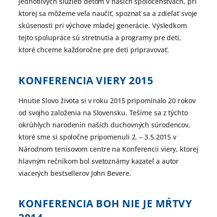
jednotlivých služieb deťom v našich spoločenstvách, pri
ktorej sa môžeme veľa naučiť, spoznať sa a zdieľať svoje
skúsenosti pri výchove mladej generácie. Výsledkom
tejto spolupráce sú stretnutia a programy pre deti,
ktoré chceme každoročne pre deti pripravovať.
KONFERENCIA VIERY
2015
Hnutie Slovo života si v roku 2015 pripomínalo 20 rokov
od svojho založenia na Slovensku. Tešíme sa z týchto
okrúhlych narodenín našich duchovných súrodencov,
ktoré sme si spoločne pripomenuli 2. – 3.5.2015 v
Národnom tenisovom centre na Konferencii viery, ktorej
hlavným rečníkom bol svetoznámy kazateľ a autor
viacerých bestsellerov John Bevere.
KONFERENCIA BOH NIE JE MŔTVY