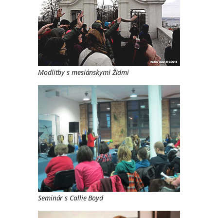
Modlitby s mesiánskymi Židmi
Seminár s Callie Boyd