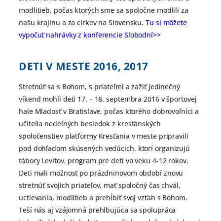
modlitieb, počas ktorých sme sa spoločne modlili za
našu krajinu a za cirkev na Slovensku.
Tu si môžete
vypočuť nahrávky z konferencie Slobodní>>
DETI V MESTE
2016, 2017
Stretnúť sa s Bohom, s priateľmi a zažiť jedinečný
víkend mohli deti 17. – 18. septembra 2016 v športovej
hale Mladosť v Bratislave, počas ktorého dobrovoľníci a
učitelia nedeľných besiedok z kresťanských
spoločenstiev platformy Kresťania v meste pripravili
pod dohľadom skúsených vedúcich, ktorí organizujú
tábory Levitov, program pre deti vo veku 4-12 rokov.
Deti mali možnosť po prázdninovom období znovu
stretnúť svojich priateľov, mať spoločný čas chvál,
uctievania, modlitieb a prehĺbiť svoj vzťah s Bohom.
Teší nás aj vzájomná prehlbujúca sa spolupráca