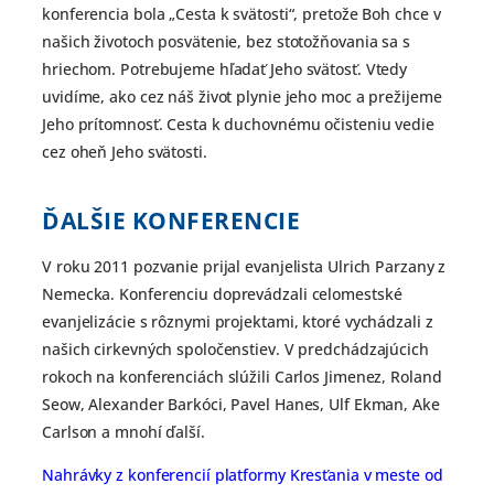
konferencia bola „Cesta k svätosti“, pretože Boh chce v
našich životoch posvätenie, bez stotožňovania sa s
hriechom. Potrebujeme hľadať Jeho svätosť. Vtedy
uvidíme, ako cez náš život plynie jeho moc a prežijeme
Jeho prítomnosť. Cesta k duchovnému očisteniu vedie
cez oheň Jeho svätosti.
ĎALŠIE KONFERENCIE
V roku 2011 pozvanie prijal evanjelista Ulrich Parzany z
Nemecka. Konferenciu doprevádzali celomestské
evanjelizácie s rôznymi projektami, ktoré vychádzali z
našich cirkevných spoločenstiev. V predchádzajúcich
rokoch na konferenciách slúžili Carlos Jimenez, Roland
Seow, Alexander Barkóci, Pavel Hanes, Ulf Ekman, Ake
Carlson a mnohí ďalší.
Nahrávky z konferencií platformy Kresťania v meste od