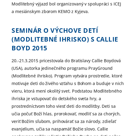
Modlitebný výjazd bol organizovaný v spolupráci s ICEJ
a mesiánskym zborom KEMO z Kyjeva.
SEMINÁR O VÝCHOVE DETÍ
(MODLITEBNÉ IHRISKO) S CALLIE
BOYD
2015
20.-21.3.2015 pricestovala do Bratislavy Callie Boydová
(USA), autorka jedinečného programu PrayGround
(Modlitebné ihrisko). Program vytvára prostredie, ktoré
motivuje deti do živého vzťahu s Bohom a buduje v nich
vieru, ktorá mení okolitý svet. Podstatou Modlitebného
ihriska je vstupovať do detského sveta hry, a
prostredníctvom toho viesť deti do modlitby. Deti sa
učia počuť Boží hlas, prorokovať, modliť sa za chorých,
veriť Božím sľubom, prihovárať sa za národy, zdieľať
evanjelium, učia sa naspamäť Božie slovo. Callie