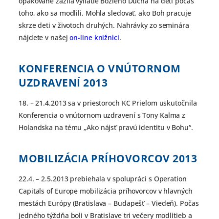
opakovane zažila vyliatie Božieho Ducha na deti počas
toho, ako sa modlili. Mohla sledovať, ako Boh pracuje
skrze deti v životoch druhých. Nahrávky zo seminára
nájdete v našej
on-line knižnici
.
KONFERENCIA O VNÚTORNOM
UZDRAVENÍ
2013
18. – 21.4.2013 sa v priestoroch KC Prielom uskutočnila
Konferencia o vnútornom uzdravení s Tony Kalma z
Holandska na tému „Ako nájsť pravú identitu v Bohu“.
MOBILIZÁCIA PRÍHOVORCOV
2013
22.4. – 2.5.2013 prebiehala v spolupráci s Operation
Capitals of Europe mobilizácia príhovorcov v hlavných
mestách Európy (Bratislava – Budapešť – Viedeň). Počas
jedného týždňa boli v Bratislave tri večery modlitieb a