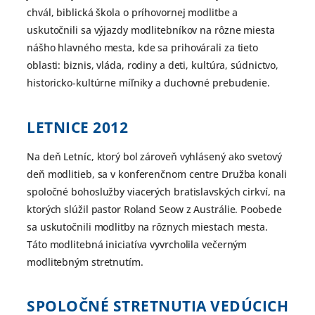
chvál, biblická škola o príhovornej modlitbe a
uskutočnili sa výjazdy modlitebníkov na rôzne miesta
nášho hlavného mesta, kde sa prihovárali za tieto
oblasti: biznis, vláda, rodiny a deti, kultúra, súdnictvo,
historicko-kultúrne míľniky a duchovné prebudenie.
LETNICE
2012
Na deň Letníc, ktorý bol zároveň vyhlásený ako svetový
deň modlitieb, sa v konferenčnom centre Družba konali
spoločné bohoslužby viacerých bratislavských cirkví, na
ktorých slúžil pastor Roland Seow z Austrálie. Poobede
sa uskutočnili modlitby na rôznych miestach mesta.
Táto modlitebná iniciatíva vyvrcholila večerným
modlitebným stretnutím.
SPOLOČNÉ STRETNUTIA VEDÚCICH