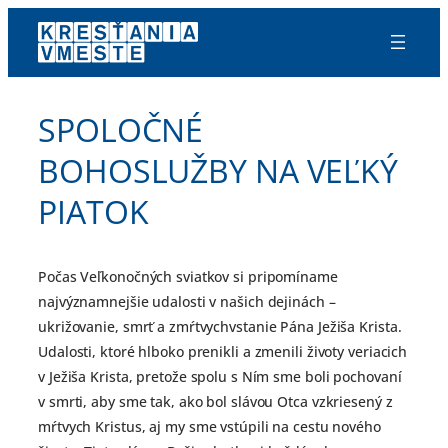
Prejsť
na
obsah
SPOLOČNÉ
BOHOSLUŽBY NA VEĽKÝ
PIATOK
Počas Veľkonočných sviatkov si pripomíname
najvýznamnejšie udalosti v našich dejinách –
ukrižovanie, smrť a zmŕtvychvstanie Pána Ježiša Krista.
Udalosti, ktoré hlboko prenikli a zmenili životy veriacich
v Ježiša Krista, pretože spolu s Ním sme boli pochovaní
v smrti, aby sme tak, ako bol slávou Otca vzkriesený z
mŕtvych Kristus, aj my sme vstúpili na cestu nového