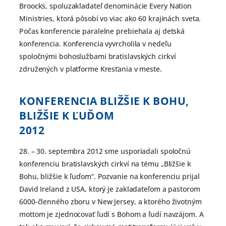
Broocks, spoluzakladateľ denominácie Every Nation
Ministries, ktorá pôsobí vo viac ako 60 krajinách sveta.
Počas konferencie paralelne prebiehala aj detská
konferencia. Konferencia vyvrcholila v nedeľu
spoločnými bohoslužbami bratislavských cirkví
združených v platforme Kresťania v meste.
KONFERENCIA BLIŽŠIE K BOHU,
BLIŽŠIE K ĽUĎOM
2012
28. – 30. septembra 2012 sme usporiadali spoločnú
konferenciu bratislavských cirkví na tému „Bližšie k
Bohu, bližšie k ľuďom“. Pozvanie na konferenciu prijal
David Ireland z USA, ktorý je zakladateľom a pastorom
6000-členného zboru v New Jersey, a ktorého životným
mottom je zjednocovať ľudí s Bohom a ľudí navzájom. A