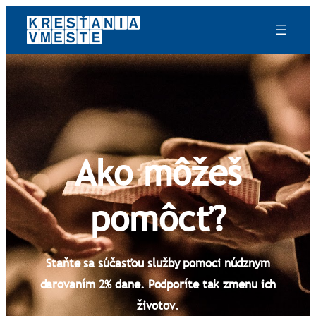
Prejsť
na
obsah
Ako môžeš
pomôcť?
Staňte sa súčasťou služby pomoci núdznym
darovaním 2% dane. Podporíte tak zmenu ich
životov.