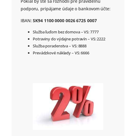
Pokiaľ by ste sa rozhodli pre pravidelnú
podporu, pripájame údaje o bankovom účte:
IBAN:
SK94 1100 0000 0026 6725 0007
Služba ľuďom bez domova – VS: 7777
Potraviny do výdajne potravín – VS: 2222
Služba poradenstva – VS: 8888
Prevádzkové náklady – VS: 6666