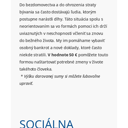
Do bezdomovectva a do ohrozenia straty
bývania sa často dostávajú ľudia, ktorým
postupne narástli dlhy. Táto situácia spolu s
neorientovaním sa vo formách pomoci ich drží
uviaznutých v neschopnosti včleniť sa znovu
do bežného života. My im pomáhame vybaviť
osobný bankrot a nové doklady, ktoré často
niekde stratili.
V hodnote 50 €
pomôžete touto
formou naštartovať potrebné zmeny v živote
takéhoto človeka.
* Výšku darovanej sumy si môžete ľubovoľne
upraviť.
SOCIÁLNA