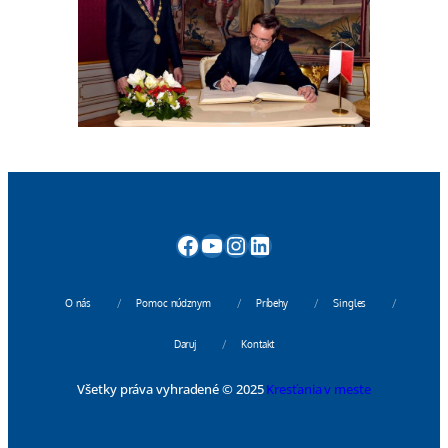
Facebook
YouTube
Instagram
LinkedIn
O nás
Pomoc núdznym
Príbehy
Singles
Daruj
Kontakt
Všetky práva vyhradené © 2025
Kresťania v meste