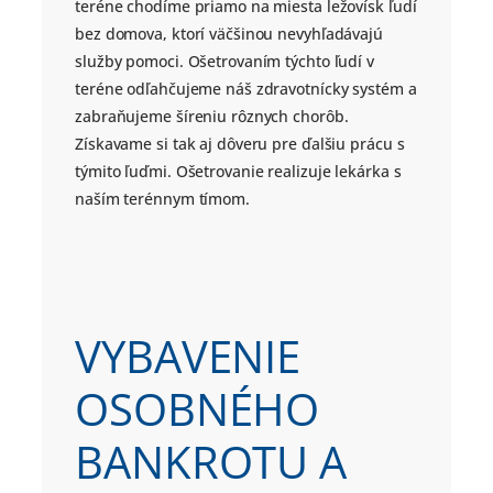
teréne chodíme priamo na miesta ležovísk ľudí
bez domova, ktorí väčšinou nevyhľadávajú
služby pomoci. Ošetrovaním týchto ľudí v
teréne odľahčujeme náš zdravotnícky systém a
zabraňujeme šíreniu rôznych chorôb.
Získavame si tak aj dôveru pre ďalšiu prácu s
týmito ľuďmi. Ošetrovanie realizuje lekárka s
naším terénnym tímom.
VYBAVENIE
OSOBNÉHO
BANKROTU A