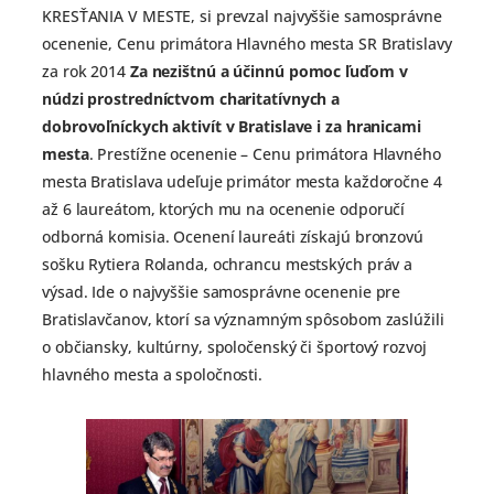
KRESŤANIA V MESTE, si prevzal najvyššie samosprávne
ocenenie, Cenu primátora Hlavného mesta SR Bratislavy
za rok 2014
Za nezištnú a účinnú pomoc ľuďom v
núdzi prostredníctvom charitatívnych a
dobrovoľníckych aktivít v Bratislave i za hranicami
mesta
. Prestížne ocenenie – Cenu primátora Hlavného
mesta Bratislava udeľuje primátor mesta každoročne 4
až 6 laureátom, ktorých mu na ocenenie odporučí
odborná komisia. Ocenení laureáti získajú bronzovú
sošku Rytiera Rolanda, ochrancu mestských práv a
výsad. Ide o najvyššie samosprávne ocenenie pre
Bratislavčanov, ktorí sa významným spôsobom zaslúžili
o občiansky, kultúrny, spoločenský či športový rozvoj
hlavného mesta a spoločnosti.